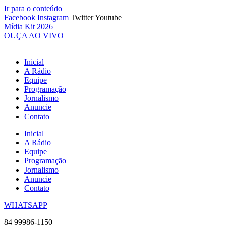
Ir para o conteúdo
Facebook
Instagram
Twitter
Youtube
Mídia Kit 2026
OUÇA AO VIVO
Inicial
A Rádio
Equipe
Programação
Jornalismo
Anuncie
Contato
Inicial
A Rádio
Equipe
Programação
Jornalismo
Anuncie
Contato
WHATSAPP
84 99986-1150