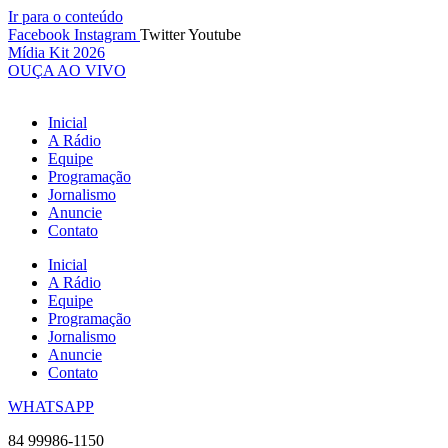
Ir para o conteúdo
Facebook
Instagram
Twitter
Youtube
Mídia Kit 2026
OUÇA AO VIVO
Inicial
A Rádio
Equipe
Programação
Jornalismo
Anuncie
Contato
Inicial
A Rádio
Equipe
Programação
Jornalismo
Anuncie
Contato
WHATSAPP
84 99986-1150