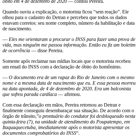
óbito em 4 de dezembro de 2020
— contou Pereira.
Quando ouviu a explicação, o motorista ficou “sem reação”. Ele
olhou para o cadastro do Detran e percebeu que todos os dados
estavam corretos: seu nome completo, número da habilitação e data
de nascimento.
—
Eles me orientaram a procurar o INSS para fazer uma prova de
vida, mas ninguém me passou informação. Então eu fiz um boletim
de ocorrência
— disse Pereira.
Somente após reclamar nas mídias locais que o motorista recebeu
um email do INSS com a declaração de óbito do homônimo.
—
O documento era de um rapaz do Rio de Janeiro com o mesmo
nome e a mesma data de nascimento que eu. E essa pessoa morreu
na data apontada, de 4 de dezembro de 2020. Era um balconista
que sofreu parada cardíaca
— afirmou.
Com essa declaração em mãos, Pereira retornou ao Detran e
finalmente conseguiu desembaraçar sua situação. De acordo com o
órgão de trânsito,”
o prontuário do condutor foi desbloqueado nesta
quinta-feira (7), na unidade de atendimento do Poupatempo, em
Itaquaquecetuba, imediatamente após o motorista apresentar os
documentos comprobatórios do INSS
“.