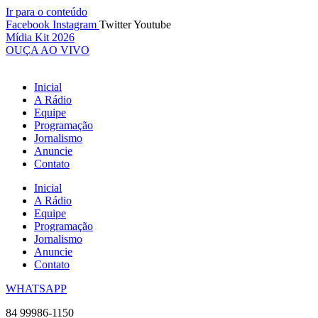
Ir para o conteúdo
Facebook
Instagram
Twitter
Youtube
Mídia Kit 2026
OUÇA AO VIVO
Inicial
A Rádio
Equipe
Programação
Jornalismo
Anuncie
Contato
Inicial
A Rádio
Equipe
Programação
Jornalismo
Anuncie
Contato
WHATSAPP
84 99986-1150