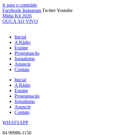
Ir para o conteúdo
Facebook
Instagram
Twitter
Youtube
Mídia Kit 2026
OUÇA AO VIVO
Inicial
A Rádio
Equipe
Programação
Jornalismo
Anuncie
Contato
Inicial
A Rádio
Equipe
Programação
Jornalismo
Anuncie
Contato
WHATSAPP
84 99986-1150