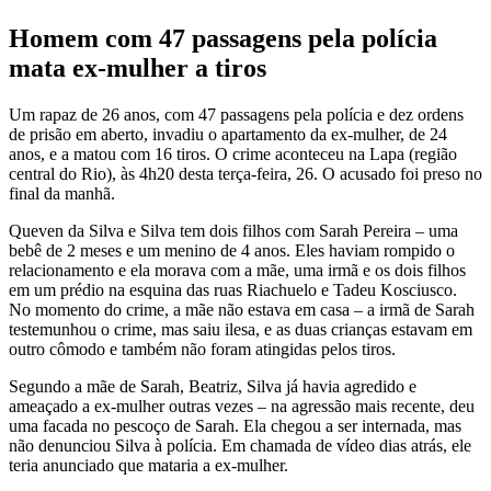
Homem com 47 passagens pela polícia
mata ex-mulher a tiros
Um rapaz de 26 anos, com 47 passagens pela polícia e dez ordens
de prisão em aberto, invadiu o apartamento da ex-mulher, de 24
anos, e a matou com 16 tiros. O crime aconteceu na Lapa (região
central do Rio), às 4h20 desta terça-feira, 26. O acusado foi preso no
final da manhã.
Queven da Silva e Silva tem dois filhos com Sarah Pereira – uma
bebê de 2 meses e um menino de 4 anos. Eles haviam rompido o
relacionamento e ela morava com a mãe, uma irmã e os dois filhos
em um prédio na esquina das ruas Riachuelo e Tadeu Kosciusco.
No momento do crime, a mãe não estava em casa – a irmã de Sarah
testemunhou o crime, mas saiu ilesa, e as duas crianças estavam em
outro cômodo e também não foram atingidas pelos tiros.
Segundo a mãe de Sarah, Beatriz, Silva já havia agredido e
ameaçado a ex-mulher outras vezes – na agressão mais recente, deu
uma facada no pescoço de Sarah. Ela chegou a ser internada, mas
não denunciou Silva à polícia. Em chamada de vídeo dias atrás, ele
teria anunciado que mataria a ex-mulher.