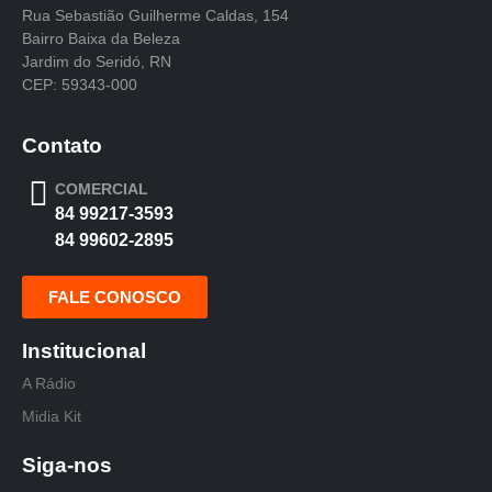
Rua Sebastião Guilherme Caldas, 154
Bairro Baixa da Beleza
Jardim do Seridó, RN
CEP: 59343-000
Contato
COMERCIAL
84 99217-3593
84 99602-2895
FALE CONOSCO
Institucional
A Rádio
Midia Kit
Siga-nos