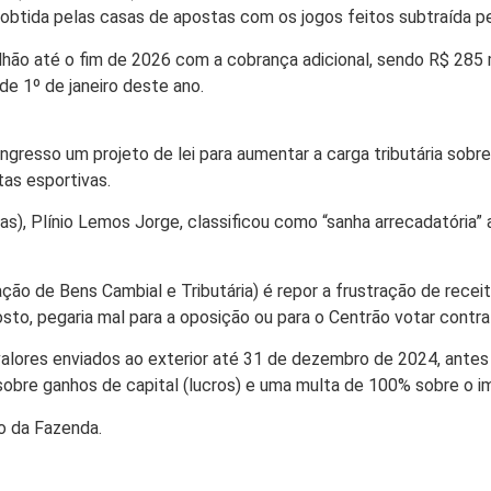
 obtida pelas casas de apostas com os jogos feitos subtraída p
hão até o fim de 2026 com a cobrança adicional, sendo R$ 285 
e 1º de janeiro deste ano.
gresso um projeto de lei para aumentar a carga tributária sobre
tas esportivas.
), Plínio Lemos Jorge, classificou como “sanha arrecadatória” a
ação de Bens Cambial e Tributária) é repor a frustração de rece
o, pegaria mal para a oposição ou para o Centrão votar contra
valores enviados ao exterior até 31 de dezembro de 2024, antes
obre ganhos de capital (lucros) e uma multa de 100% sobre o i
ro da Fazenda.