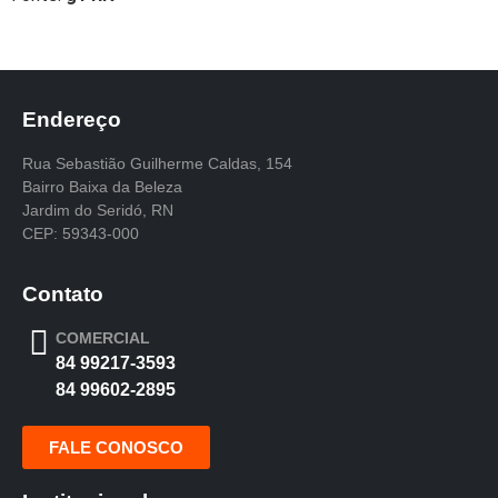
Endereço
Rua Sebastião Guilherme Caldas, 154
Bairro Baixa da Beleza
Jardim do Seridó, RN
CEP: 59343-000
Contato
COMERCIAL
84 99217-3593
84 99602-2895
FALE CONOSCO