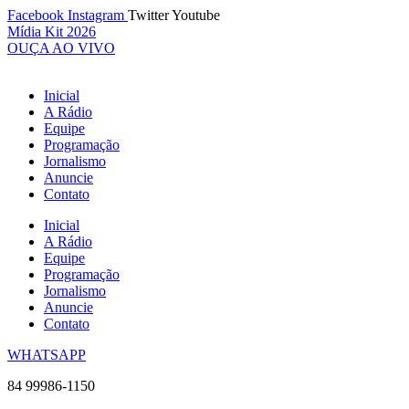
Ir
Facebook
Instagram
Twitter
Youtube
para
Mídia Kit 2026
o
OUÇA AO VIVO
conteúdo
Inicial
A Rádio
Equipe
Programação
Jornalismo
Anuncie
Contato
Inicial
A Rádio
Equipe
Programação
Jornalismo
Anuncie
Contato
WHATSAPP
84 99986-1150