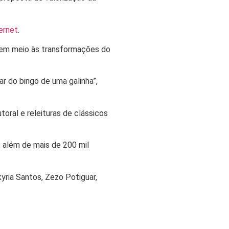
ternet
.
ó em meio às transformações do
par do bingo de uma galinha”,
oral e releituras de clássicos
, além de mais de 200 mil
ria Santos, Zezo Potiguar,