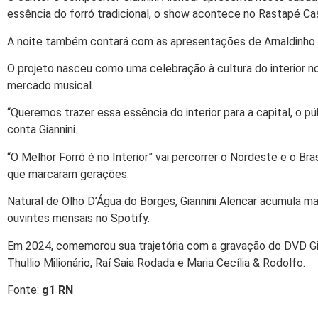
essência do forró tradicional, o show acontece no Rastapé Casa
A noite também contará com as apresentações de Arnaldinho 
O projeto nasceu como uma celebração à cultura do interior n
mercado musical.
“Queremos trazer essa essência do interior para a capital, o púb
conta Giannini.
“O Melhor Forró é no Interior” vai percorrer o Nordeste e o B
que marcaram gerações.
Natural de Olho D’Água do Borges, Giannini Alencar acumula ma
ouvintes mensais no Spotify.
Em 2024, comemorou sua trajetória com a gravação do DVD Gia
Thullio Milionário, Raí Saia Rodada e Maria Cecília & Rodolfo.
Fonte:
g1 RN