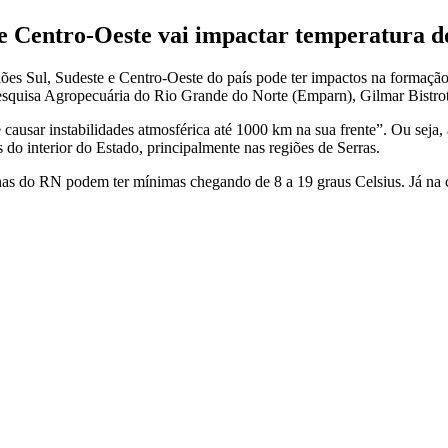
te e Centro-Oeste vai impactar temperatura 
egiões Sul, Sudeste e Centro-Oeste do país pode ter impactos na forma
esquisa Agropecuária do Rio Grande do Norte (Emparn), Gilmar Bistrot
causar instabilidades atmosférica até 1000 km na sua frente”. Ou seja
o interior do Estado, principalmente nas regiões de Serras.
as do RN podem ter mínimas chegando de 8 a 19 graus Celsius. Já na c