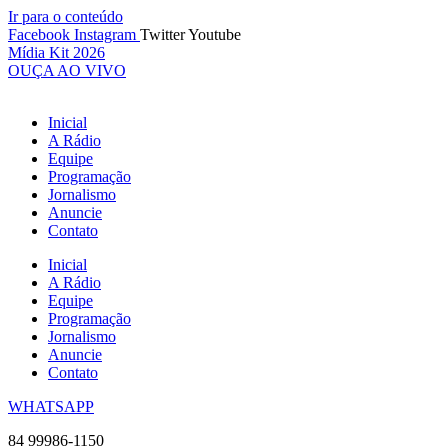
Ir para o conteúdo
Facebook
Instagram
Twitter
Youtube
Mídia Kit 2026
OUÇA AO VIVO
Inicial
A Rádio
Equipe
Programação
Jornalismo
Anuncie
Contato
Inicial
A Rádio
Equipe
Programação
Jornalismo
Anuncie
Contato
WHATSAPP
84 99986-1150