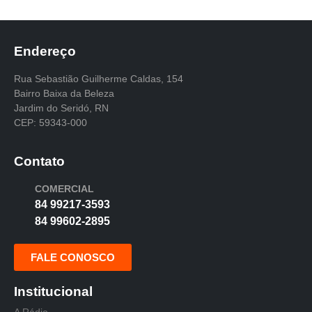
Endereço
Rua Sebastião Guilherme Caldas, 154
Bairro Baixa da Beleza
Jardim do Seridó, RN
CEP: 59343-000
Contato
COMERCIAL
84 99217-3593
84 99602-2895
FALE CONOSCO
Institucional
A Rádio