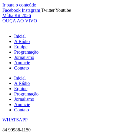
Ir para o conteúdo
Facebook
Instagram
Twitter
Youtube
Mídia Kit 2026
OUÇA AO VIVO
Inicial
A Rádio
Equipe
Programação
Jornalismo
Anuncie
Contato
Inicial
A Rádio
Equipe
Programação
Jornalismo
Anuncie
Contato
WHATSAPP
84 99986-1150