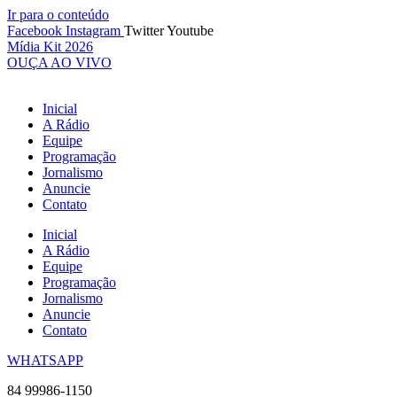
Ir para o conteúdo
Facebook
Instagram
Twitter
Youtube
Mídia Kit 2026
OUÇA AO VIVO
Inicial
A Rádio
Equipe
Programação
Jornalismo
Anuncie
Contato
Inicial
A Rádio
Equipe
Programação
Jornalismo
Anuncie
Contato
WHATSAPP
84 99986-1150