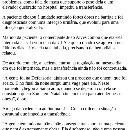
problemas, como falta de maca que suporte o peso dela e um
elevador quebrado no hospital, impediu a transferência.
A paciente chegou à unidade sentindo fortes dores na barriga e foi
diagnosticada com uma infecção urinária, que evoluiu para uma
infecção generalizada.
Marido da paciente, o comerciante Joab Alves contou que ela está
internada na sala vermelha da UPA e que o quadro se agravou nos
últimos dias. “Hoje ela tá entubada, precisando de hemodiálise”,
relatou.
De acordo com ele, a paciente entrou na regulação no mesmo dia
em que foi internada, mas a transferência ainda não foi concretizada.
“A gente foi na Defensoria, ajuizou um processo que ontem, que foi
aceito. E no final da noite surgiu uma vaga para ela. Nesse
momento, chegou a Samu aqui, quando se deparou com ela se
constatou que o Samu em Natal não tem maca para atender pessoa
obesa”, disse.
Amiga da paciente, a autônoma Lilia Cristo criticou a situação
estrutural que impediu a transferência.
“A gente tem tudo na mão e não consegue transportar uma paciente
que nem é extremamente obesa. Ela é sobrepeso, não é uma pessoa