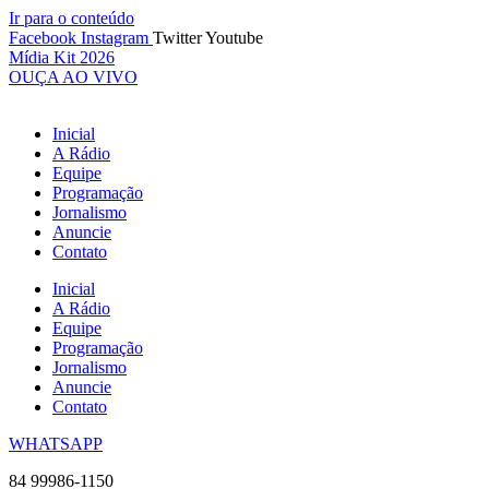
Ir para o conteúdo
Facebook
Instagram
Twitter
Youtube
Mídia Kit 2026
OUÇA AO VIVO
Inicial
A Rádio
Equipe
Programação
Jornalismo
Anuncie
Contato
Inicial
A Rádio
Equipe
Programação
Jornalismo
Anuncie
Contato
WHATSAPP
84 99986-1150