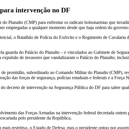
 para intervenção no DF
do Planalto (CMP) para enfrentar os radicais bolsonaristas que invadi
 ser empregadas a qualquer momento desde que haja ordem do governo 
dencial, o Batalhão de Polícia do Exército e o Regimento de Cavalaria 
 guarda do Palácio do Planalto – e vinculados ao Gabinete de Seguran
a expulsão de invasores que vandalizaram o Palácio do Planalto, inclusi
 de prontidão, subordinado ao Comando Militar do Planalto (CMP), res
eação das forças de segurança, polícias estaduais e federais e a Força 
s do decreto de intervenção na Segurança Pública do DF para saber qua
olvimento das Forças Armadas na intervenção federal decretada ontem p
scartada pelo presidente da República.
ais restritiva, o Estado de Defesa, mas o presidente optou por assumir