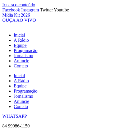
Ir para o conteúdo
Facebook
Instagram
Twitter
Youtube
Mídia Kit 2026
OUÇA AO VIVO
Inicial
A Rádio
Equipe
Programação
Jornalismo
Anuncie
Contato
Inicial
A Rádio
Equipe
Programação
Jornalismo
Anuncie
Contato
WHATSAPP
84 99986-1150