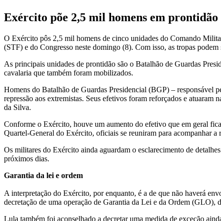
Exército põe 2,5 mil homens em prontidão
O Exército pôs 2,5 mil homens de cinco unidades do Comando Militar 
(STF) e do Congresso neste domingo (8). Com isso, as tropas podem
As principais unidades de prontidão são o Batalhão de Guardas Presi
cavalaria que também foram mobilizados.
Homens do Batalhão de Guardas Presidencial (BGP) – responsável pela
repressão aos extremistas. Seus efetivos foram reforçados e atuaram n
da Silva.
Conforme o Exército, houve um aumento do efetivo que em geral fica
Quartel-General do Exército, oficiais se reuniram para acompanhar a r
Os militares do Exército ainda aguardam o esclarecimento de detalhe
próximos dias.
Garantia da lei e ordem
A interpretação do Exército, por enquanto, é a de que não haverá env
decretação de uma operação de Garantia da Lei e da Ordem (GLO), de
Lula também foi aconselhado a decretar uma medida de exceção ainda m