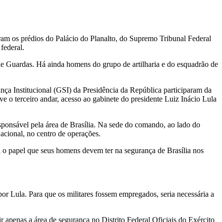
ram os prédios do Palácio do Planalto, do Supremo Tribunal Federal
federal.
de Guardas. Há ainda homens do grupo de artilharia e do esquadrão de
ça Institucional (GSI) da Presidência da República participaram da
ve o terceiro andar, acesso ao gabinete do presidente Luiz Inácio Lula
ponsável pela área de Brasília. Na sede do comando, ao lado do
Nacional, no centro de operações.
l o papel que seus homens devem ter na segurança de Brasília nos
or Lula. Para que os militares fossem empregados, seria necessária a
 apenas a área de segurança no Distrito Federal Oficiais do Exército