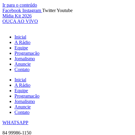
Ir para o conteúdo
Facebook
Instagram
Twitter
Youtube
Mídia Kit 2026
OUÇA AO VIVO
Inicial
A Rádio
Equipe
Programação
Jornalismo
Anuncie
Contato
Inicial
A Rádio
Equipe
Programação
Jornalismo
Anuncie
Contato
WHATSAPP
84 99986-1150