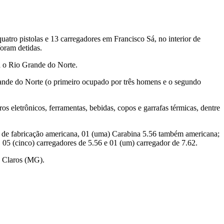
atro pistolas e 13 carregadores em Francisco Sá, no interior de
foram detidas.
a o Rio Grande do Norte.
rande do Norte (o primeiro ocupado por três homens e o segundo
s eletrônicos, ferramentas, bebidas, copos e garrafas térmicas, dentre
.62 de fabricação americana, 01 (uma) Carabina 5.56 também americana;
, 05 (cinco) carregadores de 5.56 e 01 (um) carregador de 7.62.
s Claros (MG).