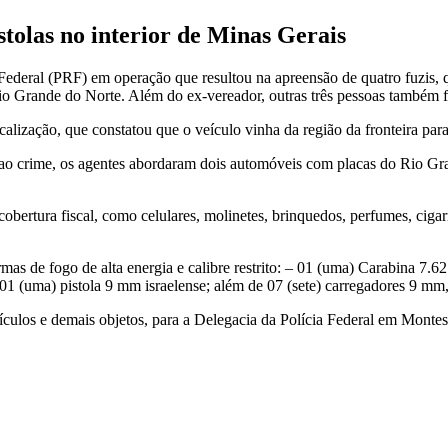
stolas no interior de Minas Gerais
Federal (PRF) em operação que resultou na apreensão de quatro fuzis, qu
Rio Grande do Norte. Além do ex-vereador, outras três pessoas também 
lização, que constatou que o veículo vinha da região da fronteira par
e ao crime, os agentes abordaram dois automóveis com placas do Rio G
bertura fiscal, como celulares, molinetes, brinquedos, perfumes, cigarro
armas de fogo de alta energia e calibre restrito: – 01 (uma) Carabina 7
 01 (uma) pistola 9 mm israelense; além de 07 (sete) carregadores 9 mm
ulos e demais objetos, para a Delegacia da Polícia Federal em Monte