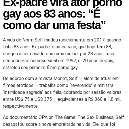
Ex-padre vira ator pornô
gay aos 83 anos: “É
como dar uma festa”
A vida de Norm Self mudou radicalmente em 2017, quando
tinha 83 anos. Ex-padre, o americano, que hoje tem 88,
chegou a ser casado com uma mulher por 28 anos, mas
descobriu-se homossexual em 1997, e, 20 anos depois,
estrelou seu primeiro filme pornô gay.
De acordo com a revista Monet, Self — além de atuar em
filmes eróticos — trabalha como “reverendo” e ministra
“intimidade sagrada” aos fiéis, cobrando por sessão valores
entre US$ 75 e US$ 375 — equivalentes a R$ 360 e 1,8 mil,
respectivamente.
Ao documentário OPA on The Game: The Sex Business, Self
desabafou sobre a nova empreitada na vida. Ele, que foi