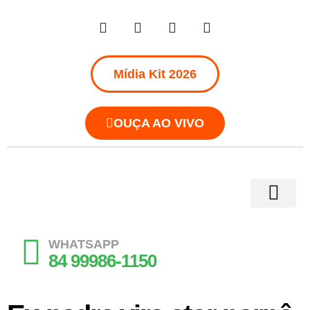
Mídia Kit 2026
OUÇA AO VIVO
WHATSAPP
84 99986-1150