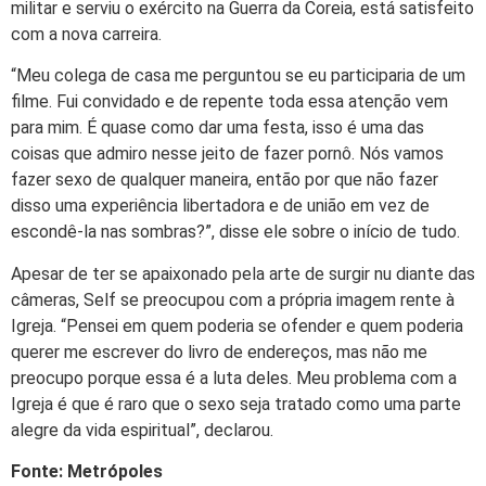
militar e serviu o exército na Guerra da Coreia, está satisfeito
com a nova carreira.
“Meu colega de casa me perguntou se eu participaria de um
filme. Fui convidado e de repente toda essa atenção vem
para mim. É quase como dar uma festa, isso é uma das
coisas que admiro nesse jeito de fazer pornô. Nós vamos
fazer sexo de qualquer maneira, então por que não fazer
disso uma experiência libertadora e de união em vez de
escondê-la nas sombras?”, disse ele sobre o início de tudo.
Apesar de ter se apaixonado pela arte de surgir nu diante das
câmeras, Self se preocupou com a própria imagem rente à
Igreja. “Pensei em quem poderia se ofender e quem poderia
querer me escrever do livro de endereços, mas não me
preocupo porque essa é a luta deles. Meu problema com a
Igreja é que é raro que o sexo seja tratado como uma parte
alegre da vida espiritual”, declarou.
Fonte: Metrópoles