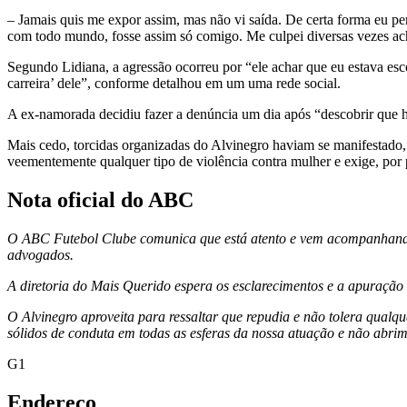
– Jamais quis me expor assim, mas não vi saída. De certa forma eu per
com todo mundo, fosse assim só comigo. Me culpei diversas vezes ach
Segundo Lidiana, a agressão ocorreu por “ele achar que eu estava esco
carreira’ dele”, conforme detalhou em um uma rede social.
A ex-namorada decidiu fazer a denúncia um dia após “descobrir que h
Mais cedo, torcidas organizadas do Alvinegro haviam se manifestado
veementemente qualquer tipo de violência contra mulher e exige, por
Nota oficial do ABC
O ABC Futebol Clube comunica que está atento e vem acompanhando o
advogados.
A diretoria do Mais Querido espera os esclarecimentos e a apuração 
O Alvinegro aproveita para ressaltar que repudia e não tolera qualq
sólidos de conduta em todas as esferas da nossa atuação e não abri
G1
Endereço