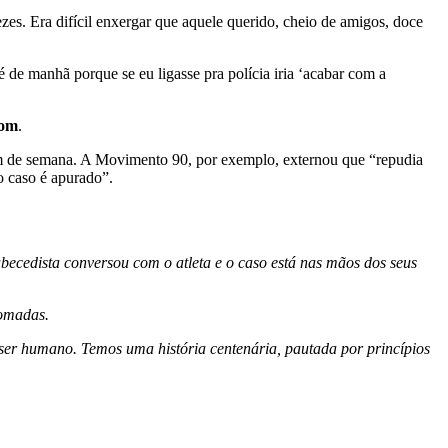
ezes. Era difícil enxergar que aquele querido, cheio de amigos, doce
é de manhã porque se eu ligasse pra polícia iria ‘acabar com a
com
.
im de semana. A Movimento 90, por exemplo, externou que “repudia
o caso é apurado”.
cedista conversou com o atleta e o caso está nas mãos dos seus
tomadas.
o ser humano. Temos uma história centenária, pautada por princípios