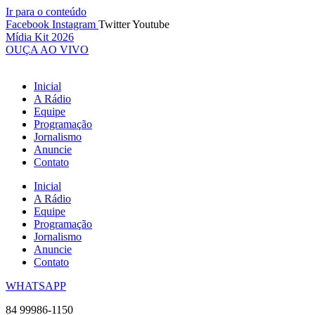
Ir para o conteúdo
Facebook
Instagram
Twitter
Youtube
Mídia Kit 2026
OUÇA AO VIVO
Inicial
A Rádio
Equipe
Programação
Jornalismo
Anuncie
Contato
Inicial
A Rádio
Equipe
Programação
Jornalismo
Anuncie
Contato
WHATSAPP
84 99986-1150