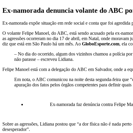
Ex-namorada denuncia volante do ABC por 
Ex-namorada expõe situação em rede social e conta que foi agredida 
O volante Felipe Manoel, do ABC, está sendo acusado pela ex-namorad
as agressões ocorreram no dia 17 de abril, em Natal, onde moravam ju
diz que está em São Paulo há um mês. Ao
GloboEsporte.com
, ela c
– No dia do ocorrido, algum dos vizinhos chamou a polícia por c
não parasse – escreveu Lidiana.
Felipe Manoel está com a delegação do ABC em Salvador, onde a equipe
Em nota, o ABC comunicou na noite desta segunda-feira que “co
apuração dos fatos pelos órgãos competentes para definir quai
Ex-namorada faz denúncia contra Felipe Ma
Sobre as agressões, Lidiana postou que “a dor física não é nada perto
desesperador”.