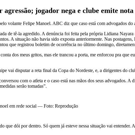
agressão; jogador nega e clube emite nota
pelo volante Felipe Manoel. ABC diz que caso está com advogados do a
a de tê-la agredido. A denúncia foi feita pela própria Lidiana Nayara
ntos. A situação não havia sido exposta anteriormente. Nas postagens, 
ontou que registrou boletim de ocorrência no último domingo, diretam
onta dos meus gritos, mas ele trancou a porta, me enforcou pra que eu n
 vai disputar a reta final da Copa do Nordeste, e, a dirigentes do clu
nversou com o atleta e o caso está nas mãos dos seus advogados. A di
s medidas serão tomadas”.
noel em rede social — Foto: Reprodução
 do que dói por dentro. Só quem já esteve nessa situação vai entender. 