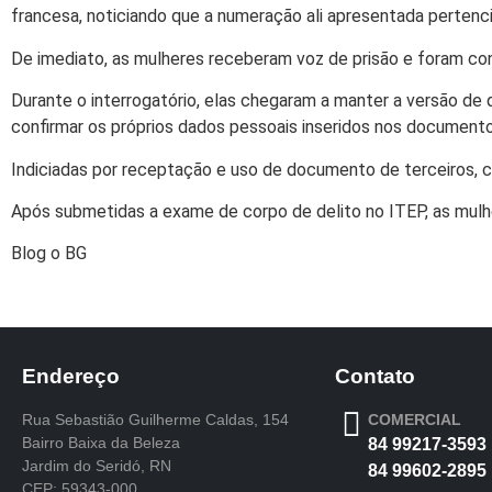
francesa, noticiando que a numeração ali apresentada pertenc
De imediato, as mulheres receberam voz de prisão e foram co
Durante o interrogatório, elas chegaram a manter a versão d
confirmar os próprios dados pessoais inseridos nos documento
Indiciadas por receptação e uso de documento de terceiros, 
Após submetidas a exame de corpo de delito no ITEP, as mulhe
Blog o BG
Endereço
Contato
Rua Sebastião Guilherme Caldas, 154
COMERCIAL
Bairro Baixa da Beleza
84 99217-3593
Jardim do Seridó, RN
84 99602-2895
CEP: 59343-000