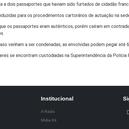
ia a dois passaportes que haviam sido furtados de cidadãs franc
nduzidas para os procedimentos cartorários de autuação na sed
e que os passaportes eram autênticos, porém caíram em contrad
s.
caso venham a ser condenadas, as envolvidas podem pegar até 6
res se encontram custodiadas na Superintendência da Polícia Fe
Institucional
Si
A Rádio
Midia Kit