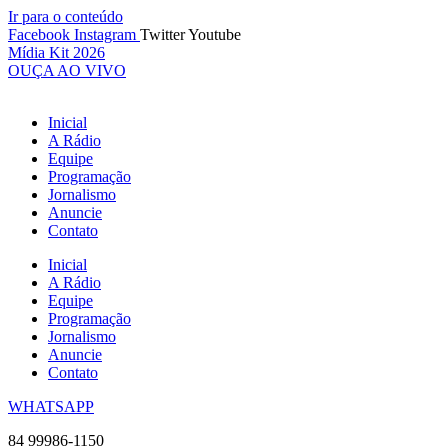
Ir para o conteúdo
Facebook
Instagram
Twitter
Youtube
Mídia Kit 2026
OUÇA AO VIVO
Inicial
A Rádio
Equipe
Programação
Jornalismo
Anuncie
Contato
Inicial
A Rádio
Equipe
Programação
Jornalismo
Anuncie
Contato
WHATSAPP
84 99986-1150