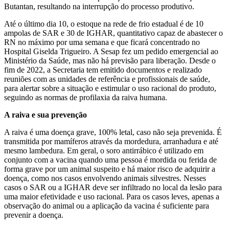
Butantan, resultando na interrupção do processo produtivo.
Até o último dia 10, o estoque na rede de frio estadual é de 10
ampolas de SAR e 30 de IGHAR, quantitativo capaz de abastecer o
RN no máximo por uma semana e que ficará concentrado no
Hospital Giselda Trigueiro. A Sesap fez um pedido emergencial ao
Ministério da Saúde, mas não há previsão para liberação. Desde o
fim de 2022, a Secretaria tem emitido documentos e realizado
reuniões com as unidades de referência e profissionais de saúde,
para alertar sobre a situação e estimular o uso racional do produto,
seguindo as normas de profilaxia da raiva humana.
A raiva e sua prevenção
A raiva é uma doença grave, 100% letal, caso não seja prevenida. É
transmitida por mamíferos através da mordedura, arranhadura e até
mesmo lambedura. Em geral, o soro antirrábico é utilizado em
conjunto com a vacina quando uma pessoa é mordida ou ferida de
forma grave por um animal suspeito e há maior risco de adquirir a
doença, como nos casos envolvendo animais silvestres. Nesses
casos o SAR ou a IGHAR deve ser infiltrado no local da lesão para
uma maior efetividade e uso racional. Para os casos leves, apenas a
observação do animal ou a aplicação da vacina é suficiente para
prevenir a doença.