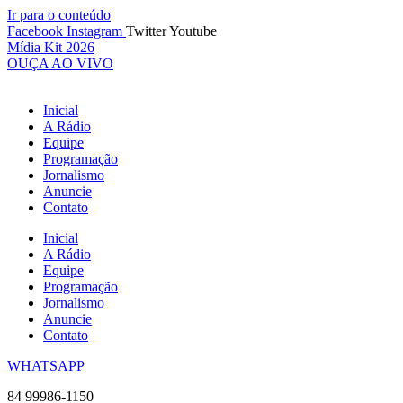
Ir para o conteúdo
Facebook
Instagram
Twitter
Youtube
Mídia Kit 2026
OUÇA AO VIVO
Inicial
A Rádio
Equipe
Programação
Jornalismo
Anuncie
Contato
Inicial
A Rádio
Equipe
Programação
Jornalismo
Anuncie
Contato
WHATSAPP
84 99986-1150