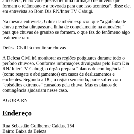
atmosfera, então você precisa ter uma formação de nuvens que
formam o relâmpago e a trovoada para que isso aconteça”, disse ele,
em entrevista ao Bom Dia RN/Inter TV Cabugi.
Na mesma entrevista, Gilmar também explicou que “a gotícula de
chuva precisa ultrapassar a linha de congelamento na atmosfera”
para que chuvas de granizo se formem, o que faz do fenômeno algo
realmente raro.
Defesa Civil irá monitorar chuvas
A Defesa Civil irá monitorar as regiões potiguares durante todo o
período chuvoso. Conforme informações divulgadas pelo Bom Dia
RN/ Inter TV Cabugi, o órgão prepara “planos de contingência”
(como resgate e abrigamentos) em casos de deslizamentos e
enchentes. Segundo a DC, a região semiárida, pode sofrer com
“episódios extremos” causados pela chuva. Mas os planos de
contingência ajudariam nesse caso.
AGORA RN
Endereço
Rua Sebastião Guilherme Caldas, 154
Bairro Baixa da Beleza