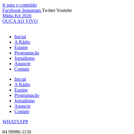
Ir para o conteúdo
Facebook
Instagram
Twitter
Youtube
Mídia Kit 2026
OUÇA AO VIVO
Inicial
A Rádio
Equipe
Programação
Jornalismo
Anuncie
Contato
Inicial
A Rádio
Equipe
Programação
Jornalismo
Anuncie
Contato
WHATSAPP
84 99986-1150