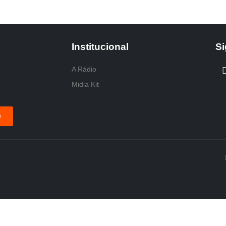
Institucional
Si
A Rádio
Midia Kit
O