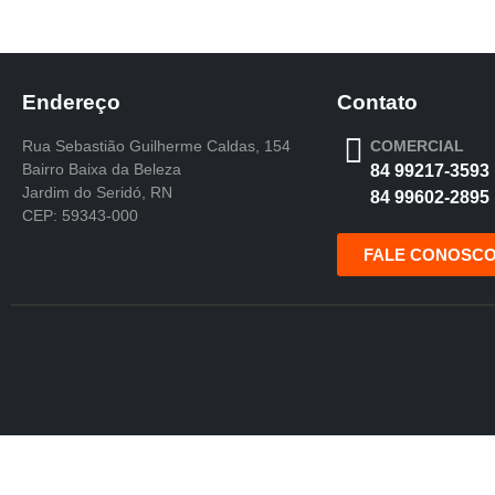
Endereço
Contato
Rua Sebastião Guilherme Caldas, 154
COMERCIAL
Bairro Baixa da Beleza
84 99217-3593
Jardim do Seridó, RN
84 99602-2895
CEP: 59343-000
FALE CONOSC