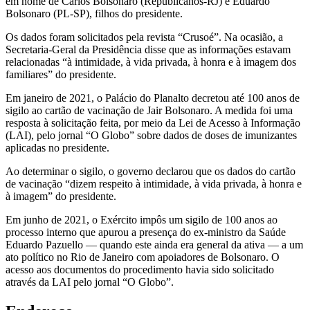
em nome de Carlos Bolsonaro (Republicanos-RJ) e Eduardo
Bolsonaro (PL-SP), filhos do presidente.
Os dados foram solicitados pela revista “Crusoé”. Na ocasião, a
Secretaria-Geral da Presidência disse que as informações estavam
relacionadas “à intimidade, à vida privada, à honra e à imagem dos
familiares” do presidente.
Em janeiro de 2021, o Palácio do Planalto decretou até 100 anos de
sigilo ao cartão de vacinação de Jair Bolsonaro. A medida foi uma
resposta à solicitação feita, por meio da Lei de Acesso à Informação
(LAI), pelo jornal “O Globo” sobre dados de doses de imunizantes
aplicadas no presidente.
Ao determinar o sigilo, o governo declarou que os dados do cartão
de vacinação “dizem respeito à intimidade, à vida privada, à honra e
à imagem” do presidente.
Em junho de 2021, o Exército impôs um sigilo de 100 anos ao
processo interno que apurou a presença do ex-ministro da Saúde
Eduardo Pazuello — quando este ainda era general da ativa — a um
ato político no Rio de Janeiro com apoiadores de Bolsonaro. O
acesso aos documentos do procedimento havia sido solicitado
através da LAI pelo jornal “O Globo”.