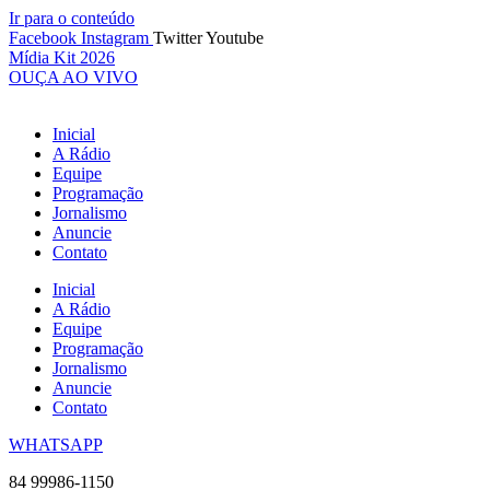
Ir para o conteúdo
Facebook
Instagram
Twitter
Youtube
Mídia Kit 2026
OUÇA AO VIVO
Inicial
A Rádio
Equipe
Programação
Jornalismo
Anuncie
Contato
Inicial
A Rádio
Equipe
Programação
Jornalismo
Anuncie
Contato
WHATSAPP
84 99986-1150