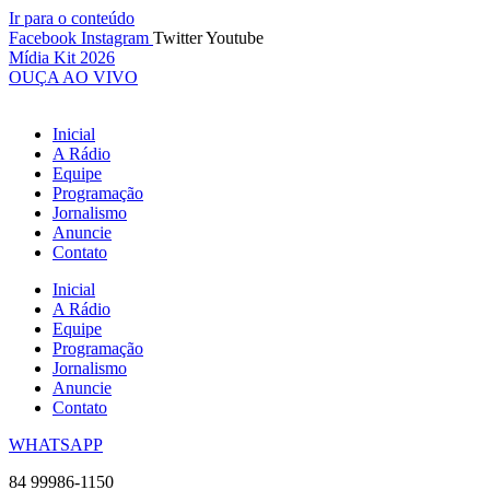
Ir para o conteúdo
Facebook
Instagram
Twitter
Youtube
Mídia Kit 2026
OUÇA AO VIVO
Inicial
A Rádio
Equipe
Programação
Jornalismo
Anuncie
Contato
Inicial
A Rádio
Equipe
Programação
Jornalismo
Anuncie
Contato
WHATSAPP
84 99986-1150