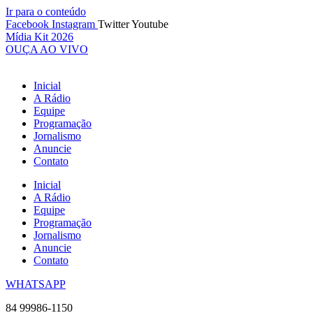
Ir para o conteúdo
Facebook
Instagram
Twitter
Youtube
Mídia Kit 2026
OUÇA AO VIVO
Inicial
A Rádio
Equipe
Programação
Jornalismo
Anuncie
Contato
Inicial
A Rádio
Equipe
Programação
Jornalismo
Anuncie
Contato
WHATSAPP
84 99986-1150