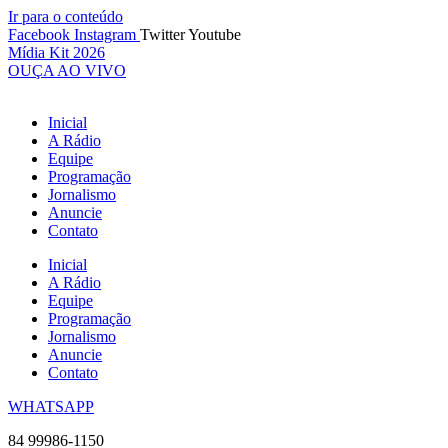
Ir para o conteúdo
Facebook
Instagram
Twitter
Youtube
Mídia Kit 2026
OUÇA AO VIVO
Inicial
A Rádio
Equipe
Programação
Jornalismo
Anuncie
Contato
Inicial
A Rádio
Equipe
Programação
Jornalismo
Anuncie
Contato
WHATSAPP
84 99986-1150