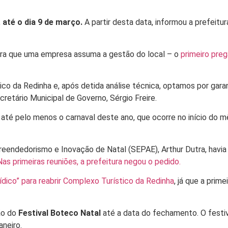
,
até o dia 9 de março.
A partir desta data, informou a prefeitur
 para que uma empresa assuma a gestão do local – o
primeiro pre
 da Redinha e, após detida análise técnica, optamos por garant
retário Municipal de Governo, Sérgio Freire.
té pelo menos o carnaval deste ano, que ocorre no início do mê
eendedorismo e Inovação de Natal (SEPAE), Arthur Dutra, havia 
Nas primeiras reuniões, a prefeitura negou o pedido.
ídico” para reabrir Complexo Turístico da Redinha
, já que a prime
ão do
Festival Boteco Natal
até a data do fechamento. O festi
aneiro.