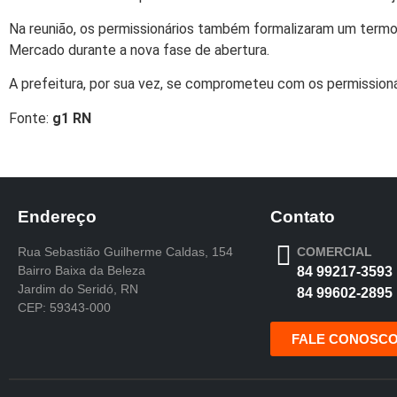
Na reunião, os permissionários também formalizaram um term
Mercado durante a nova fase de abertura.
A prefeitura, por sua vez, se comprometeu com os permissionário
Fonte:
g1 RN
Endereço
Contato
Rua Sebastião Guilherme Caldas, 154
COMERCIAL
Bairro Baixa da Beleza
84 99217-3593
Jardim do Seridó, RN
84 99602-2895
CEP: 59343-000
FALE CONOSC