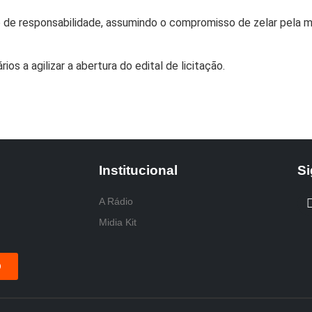
o de responsabilidade, assumindo o compromisso de zelar pela 
s a agilizar a abertura do edital de licitação.
Institucional
Si
A Rádio
Midia Kit
O