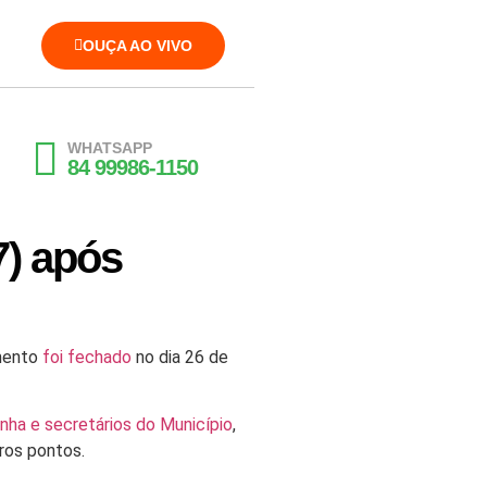
OUÇA AO VIVO
WHATSAPP
84 99986-1150
7) após
mento
foi fechado
no dia 26 de
nha e secretários do Município
,
ros pontos.