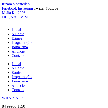
Ir para o conteúdo
Facebook
Instagram
Twitter
Youtube
Mídia Kit 2026
OUÇA AO VIVO
Inicial
A Rádio
Equipe
Programação
Jornalismo
Anuncie
Contato
Inicial
A Rádio
Equipe
Programação
Jornalismo
Anuncie
Contato
WHATSAPP
84 99986-1150