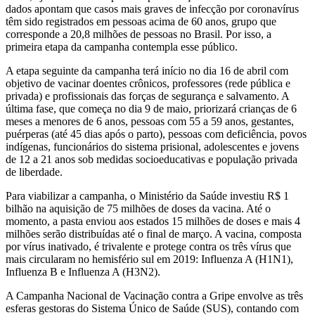
dados apontam que casos mais graves de infecção por coronavírus
têm sido registrados em pessoas acima de 60 anos, grupo que
corresponde a 20,8 milhões de pessoas no Brasil. Por isso, a
primeira etapa da campanha contempla esse público.
A etapa seguinte da campanha terá início no dia 16 de abril com
objetivo de vacinar doentes crônicos, professores (rede pública e
privada) e profissionais das forças de segurança e salvamento. A
última fase, que começa no dia 9 de maio, priorizará crianças de 6
meses a menores de 6 anos, pessoas com 55 a 59 anos, gestantes,
puérperas (até 45 dias após o parto), pessoas com deficiência, povos
indígenas, funcionários do sistema prisional, adolescentes e jovens
de 12 a 21 anos sob medidas socioeducativas e população privada
de liberdade.
Para viabilizar a campanha, o Ministério da Saúde investiu R$ 1
bilhão na aquisição de 75 milhões de doses da vacina. Até o
momento, a pasta enviou aos estados 15 milhões de doses e mais 4
milhões serão distribuídas até o final de março. A vacina, composta
por vírus inativado, é trivalente e protege contra os três vírus que
mais circularam no hemisfério sul em 2019: Influenza A (H1N1),
Influenza B e Influenza A (H3N2).
A Campanha Nacional de Vacinação contra a Gripe envolve as três
esferas gestoras do Sistema Único de Saúde (SUS), contando com