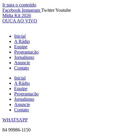
Ir para o conteúdo
Facebook
Instagram
Twitter
Youtube
Mídia Kit 2026
OUÇA AO VIVO
Inicial
A Rádio
Equipe
Programação
Jornalismo
Anuncie
Contato
Inicial
A Rádio
Equipe
Programação
Jornalismo
Anuncie
Contato
WHATSAPP
84 99986-1150