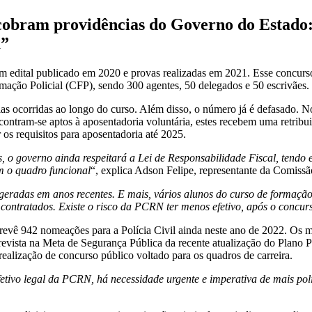
l cobram providências do Governo do Estado:
a”
m edital publicado em 2020 e provas realizadas em 2021. Esse concurso
mação Policial (CFP), sendo 300 agentes, 50 delegados e 50 escrivães.
ias ocorridas ao longo do curso. Além disso, o número já é defasado. No
contram-se aptos à aposentadoria voluntária, estes recebem uma retri
os requisitos para aposentadoria até 2025.
 o governo ainda respeitará a Lei de Responsabilidade Fiscal, tendo 
m o quadro funcional
“, explica Adson Felipe, representante da Comissã
geradas em anos recentes. E mais, vários alunos do curso de formação
s contratados. Existe o risco da PCRN ter menos efetivo, após o concu
evê 942 nomeações para a Polícia Civil ainda neste ano de 2022. Os
revista na Meta de Segurança Pública da recente atualização do Plano P
 realização de concurso público voltado para os quadros de carreira.
tivo legal da PCRN, há necessidade urgente e imperativa de mais polici