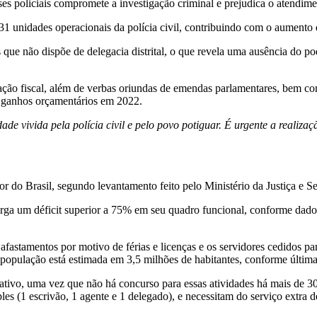
es policiais compromete a investigação criminal e prejudica o atendim
31 unidades operacionais da polícia civil, contribuindo com o aumento
 que não dispõe de delegacia distrital, o que revela uma ausência do po
ção fiscal, além de verbas oriundas de emendas parlamentares, bem co
 ganhos orçamentários em 2022.
ade vivida pela polícia civil e pelo povo potiguar. É urgente a realiz
r do Brasil, segundo levantamento feito pelo Ministério da Justiça e S
a um déficit superior a 75% em seu quadro funcional, conforme dados 
fastamentos por motivo de férias e licenças e os servidores cedidos pa
a população está estimada em 3,5 milhões de habitantes, conforme últim
trativo, uma vez que não há concurso para essas atividades há mais de 
 (1 escrivão, 1 agente e 1 delegado), e necessitam do serviço extra de p