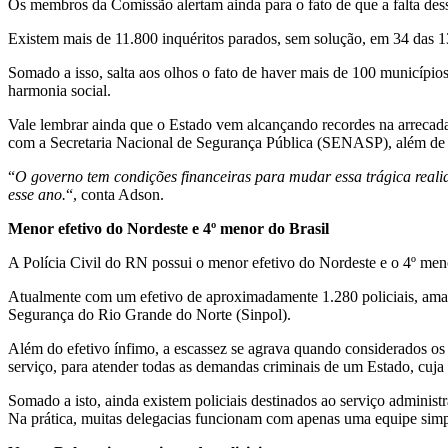
Os membros da Comissão alertam ainda para o fato de que a falta dess
Existem mais de 11.800 inquéritos parados, sem solução, em 34 das 1
Somado a isso, salta aos olhos o fato de haver mais de 100 municípios
harmonia social.
Vale lembrar ainda que o Estado vem alcançando recordes na arrecada
com a Secretaria Nacional de Segurança Pública (SENASP), além de
“
O governo tem condições financeiras para mudar essa trágica realid
esse ano.
“, conta Adson.
Menor efetivo do Nordeste e 4º menor do Brasil
A Polícia Civil do RN possui o menor efetivo do Nordeste e o 4º meno
Atualmente com um efetivo de aproximadamente 1.280 policiais, amarg
Segurança do Rio Grande do Norte (Sinpol).
Além do efetivo ínfimo, a escassez se agrava quando considerados os a
serviço, para atender todas as demandas criminais de um Estado, cuj
Somado a isto, ainda existem policiais destinados ao serviço adminis
Na prática, muitas delegacias funcionam com apenas uma equipe simples