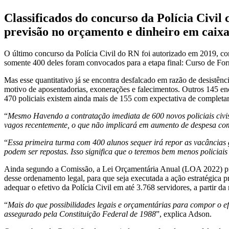
Classificados do concurso da Polícia Civi
previsão no orçamento e dinheiro em caix
O último concurso da Polícia Civil do RN foi autorizado em 2019, co
somente 400 deles foram convocados para a etapa final: Curso de For
Mas esse quantitativo já se encontra desfalcado em razão de desistênc
motivo de aposentadorias, exonerações e falecimentos. Outros 145 en
470 policiais existem ainda mais de 155 com expectativa de completar 
“
Mesmo Havendo a contratação imediata de 600 novos policiais civis,
vagos recentemente, o que não implicará em aumento de despesa co
“
Essa primeira turma com 400 alunos sequer irá repor as vacâncias 
podem ser repostas. Isso significa que o teremos bem menos policiai
Ainda segundo a Comissão, a Lei Orçamentária Anual (LOA 2022) pr
desse ordenamento legal, para que seja executada a ação estratégica p
adequar o efetivo da Polícia Civil em até 3.768 servidores, a partir da
“
Mais do que possibilidades legais e orçamentárias para compor o efe
assegurado pela Constituição Federal de 1988
”, explica Adson.