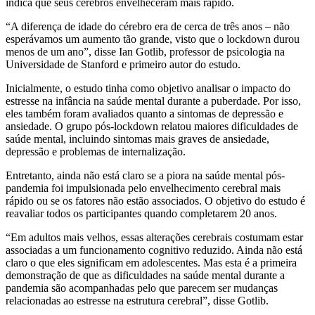
indica que seus cérebros envelheceram mais rápido.
“A diferença de idade do cérebro era de cerca de três anos – não
esperávamos um aumento tão grande, visto que o lockdown durou
menos de um ano”, disse Ian Gotlib, professor de psicologia na
Universidade de Stanford e primeiro autor do estudo.
Inicialmente, o estudo tinha como objetivo analisar o impacto do
estresse na infância na saúde mental durante a puberdade. Por isso,
eles também foram avaliados quanto a sintomas de depressão e
ansiedade. O grupo pós-lockdown relatou maiores dificuldades de
saúde mental, incluindo sintomas mais graves de ansiedade,
depressão e problemas de internalização.
Entretanto, ainda não está claro se a piora na saúde mental pós-
pandemia foi impulsionada pelo envelhecimento cerebral mais
rápido ou se os fatores não estão associados. O objetivo do estudo é
reavaliar todos os participantes quando completarem 20 anos.
“Em adultos mais velhos, essas alterações cerebrais costumam estar
associadas a um funcionamento cognitivo reduzido. Ainda não está
claro o que eles significam em adolescentes. Mas esta é a primeira
demonstração de que as dificuldades na saúde mental durante a
pandemia são acompanhadas pelo que parecem ser mudanças
relacionadas ao estresse na estrutura cerebral”, disse Gotlib.