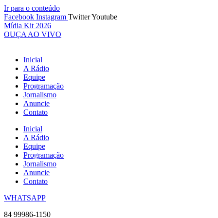
Ir para o conteúdo
Facebook
Instagram
Twitter
Youtube
Mídia Kit 2026
OUÇA AO VIVO
Inicial
A Rádio
Equipe
Programação
Jornalismo
Anuncie
Contato
Inicial
A Rádio
Equipe
Programação
Jornalismo
Anuncie
Contato
WHATSAPP
84 99986-1150