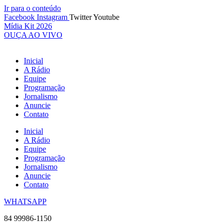
Ir para o conteúdo
Facebook
Instagram
Twitter
Youtube
Mídia Kit 2026
OUÇA AO VIVO
Inicial
A Rádio
Equipe
Programação
Jornalismo
Anuncie
Contato
Inicial
A Rádio
Equipe
Programação
Jornalismo
Anuncie
Contato
WHATSAPP
84 99986-1150