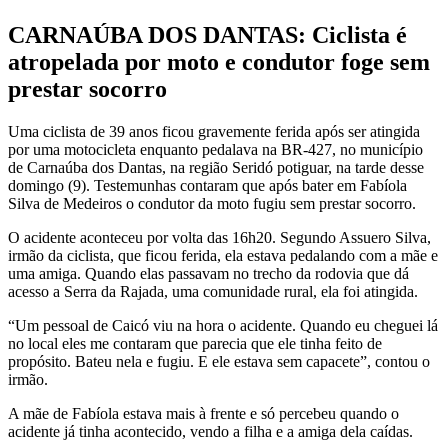
CARNAÚBA DOS DANTAS: Ciclista é
atropelada por moto e condutor foge sem
prestar socorro
Uma ciclista de 39 anos ficou gravemente ferida após ser atingida
por uma motocicleta enquanto pedalava na BR-427, no município
de Carnaúba dos Dantas, na região Seridó potiguar, na tarde desse
domingo (9). Testemunhas contaram que após bater em Fabíola
Silva de Medeiros o condutor da moto fugiu sem prestar socorro.
O acidente aconteceu por volta das 16h20. Segundo Assuero Silva,
irmão da ciclista, que ficou ferida, ela estava pedalando com a mãe e
uma amiga. Quando elas passavam no trecho da rodovia que dá
acesso a Serra da Rajada, uma comunidade rural, ela foi atingida.
“Um pessoal de Caicó viu na hora o acidente. Quando eu cheguei lá
no local eles me contaram que parecia que ele tinha feito de
propósito. Bateu nela e fugiu. E ele estava sem capacete”, contou o
irmão.
A mãe de Fabíola estava mais à frente e só percebeu quando o
acidente já tinha acontecido, vendo a filha e a amiga dela caídas.