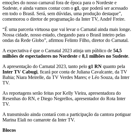
emoções do nosso carnaval fora de época para o Nordeste e
Sudeste, e
ainda vamos contar com o
g1
, que poderá ser acessado
em todo o Brasil
. Será, sem dúvidas, uma produção destaque”,
comemorou o diretor de programação da Inter TV, André Freire.
“É uma parceria virtuosa que vai levar o Carnatal ainda mais longe.
Nossa cidade, nosso estado, chegando para o Brasil inteiro pelas
ondas da Rede Globo”, afirmou Felinto Filho, diretor do Carnatal.
A expectativa é que o Carnatal 2023 atinja um público de
54,5
milhões de espectadores no Nordeste
e
8,1 milhões no Sudeste
.
A apresentação do Carnatal 2023, tanto pelo
g1 RN
quanto pela
Inter TV Cabugi
, ficará por conta de Juliana Cavalcante, da TV
Bahia; Niara Meirelle, da TV Verdes Mares; e Léo Souza, da Inter
TV.
As reportagens serão feitas por Kelly Vieira, apresentadora do
Resenhas do RN, e Diego Negrellos, apresentador do Rota Inter
TV.
A transmissão ainda contará com a participação da cantora potiguar
Marina Elali no camarote da Inter TV.
Blocos