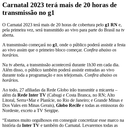
Carnatal 2023 terá mais de 20 horas de
transmissão no g1
O Carnatal 2023 terá mais de 20 horas de cobertura pelo
g1 RN
e,
pela primeira vez, será transmitido ao vivo para parte do Brasil na tv
aberta.
A transmissão começará no
g1
, onde o público poderá assistir a festa
ao vivo assim que o primeiro bloco começar.
Confira abaixo os
horários.
Na tv aberta, a transmissão acontecerá durante
1h30
em cada dia.
Além disso, o público também poderá assistir entradas ao vivo
durante toda a programação e nos telejornais.
Confira abaixo os
horários.
Ao todo, 27 afiliadas da Rede Globo irão transmitir a micareta –
além da
Rede Inter TV
(Cabugi e Costa Branca, no RN; Alto
Litoral, Serra+Mar e Planície, no Rio de Janeiro; e Grande Minas e
Dos Vales em Minas Gerais),
Globo Recife
e todas as emissoras do
Nordeste, exceto a TV Sergipe.
“Estamos muito orgulhosos em conseguir concretizar esse marco na
história da
Inter TV
e também do Carnatal. Levaremos todas as