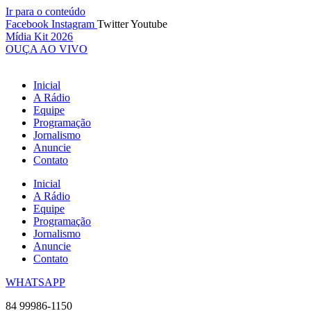
Ir para o conteúdo
Facebook
Instagram
Twitter
Youtube
Mídia Kit 2026
OUÇA AO VIVO
Inicial
A Rádio
Equipe
Programação
Jornalismo
Anuncie
Contato
Inicial
A Rádio
Equipe
Programação
Jornalismo
Anuncie
Contato
WHATSAPP
84 99986-1150