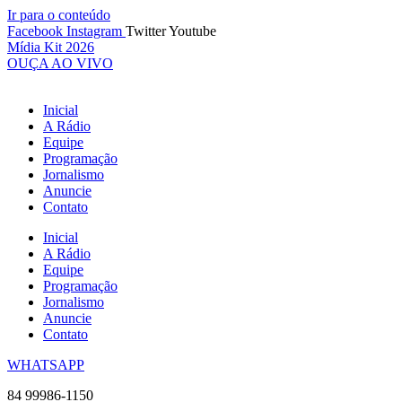
Ir para o conteúdo
Facebook
Instagram
Twitter
Youtube
Mídia Kit 2026
OUÇA AO VIVO
Inicial
A Rádio
Equipe
Programação
Jornalismo
Anuncie
Contato
Inicial
A Rádio
Equipe
Programação
Jornalismo
Anuncie
Contato
WHATSAPP
84 99986-1150