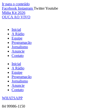
Ir para o conteúdo
Facebook
Instagram
Twitter
Youtube
Mídia Kit 2026
OUÇA AO VIVO
Inicial
A Rádio
Equipe
Programação
Jornalismo
Anuncie
Contato
Inicial
A Rádio
Equipe
Programação
Jornalismo
Anuncie
Contato
WHATSAPP
84 99986-1150