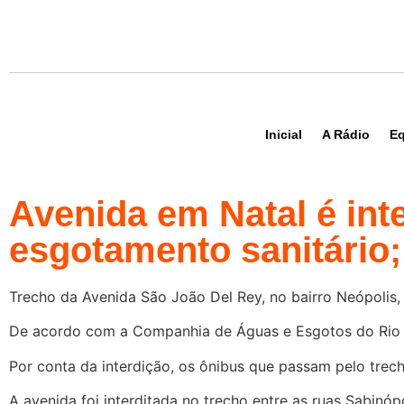
Inicial
A Rádio
Eq
Avenida em Natal é int
esgotamento sanitário
Trecho da Avenida São João Del Rey, no bairro Neópolis, 
De acordo com a Companhia de Águas e Esgotos do Rio G
Por conta da interdição, os ônibus que passam pelo trec
A avenida foi interditada no trecho entre as ruas Sabinópo