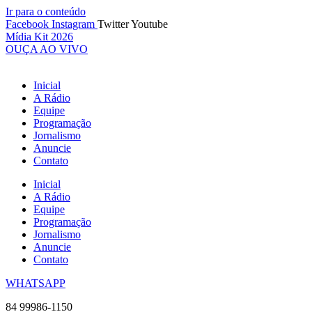
Ir para o conteúdo
Facebook
Instagram
Twitter
Youtube
Mídia Kit 2026
OUÇA AO VIVO
Inicial
A Rádio
Equipe
Programação
Jornalismo
Anuncie
Contato
Inicial
A Rádio
Equipe
Programação
Jornalismo
Anuncie
Contato
WHATSAPP
84 99986-1150