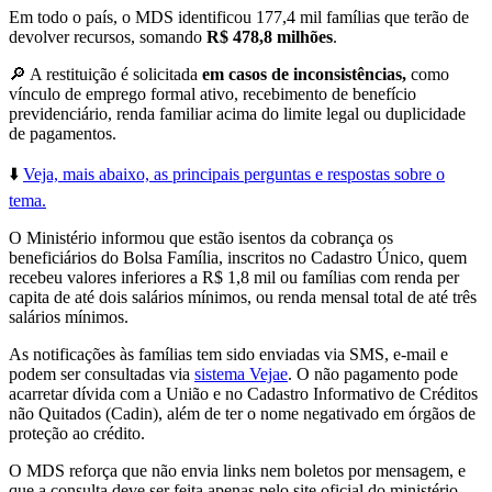
Em todo o país, o MDS identificou 177,4 mil famílias que terão de
devolver recursos, somando
R$ 478,8 milhões
.
🔎 A restituição é solicitada
em casos de inconsistências,
como
vínculo de emprego formal ativo, recebimento de benefício
previdenciário, renda familiar acima do limite legal ou duplicidade
de pagamentos.
⬇️
Veja, mais abaixo, as principais perguntas e respostas sobre o
tema.
O Ministério informou que
estão isentos da cobrança os
beneficiários do Bolsa Família, inscritos no Cadastro Único, quem
recebeu valores inferiores a R$ 1,8 mil ou famílias com renda per
capita de até dois salários mínimos
, ou renda mensal total de até três
salários mínimos.
As notificações às famílias tem sido enviadas via SMS, e-mail
e
podem ser consultadas via
sistema Vejae
. O não pagamento pode
acarretar dívida com a União e no Cadastro Informativo de Créditos
não Quitados (Cadin), além de ter o nome negativado em órgãos de
proteção ao crédito.
O MDS reforça que não envia links nem boletos por mensagem, e
que a consulta deve ser feita apenas pelo site oficial do ministério.