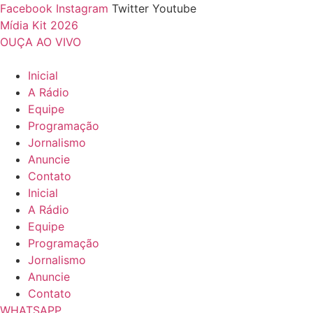
Ir
Facebook
Instagram
Twitter
Youtube
para
Mídia Kit 2026
o
OUÇA AO VIVO
conteúdo
Inicial
A Rádio
Equipe
Programação
Jornalismo
Anuncie
Contato
Inicial
A Rádio
Equipe
Programação
Jornalismo
Anuncie
Contato
WHATSAPP