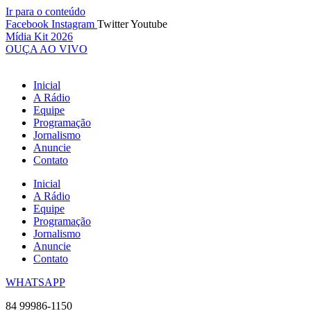
Ir para o conteúdo
Facebook
Instagram
Twitter
Youtube
Mídia Kit 2026
OUÇA AO VIVO
Inicial
A Rádio
Equipe
Programação
Jornalismo
Anuncie
Contato
Inicial
A Rádio
Equipe
Programação
Jornalismo
Anuncie
Contato
WHATSAPP
84 99986-1150