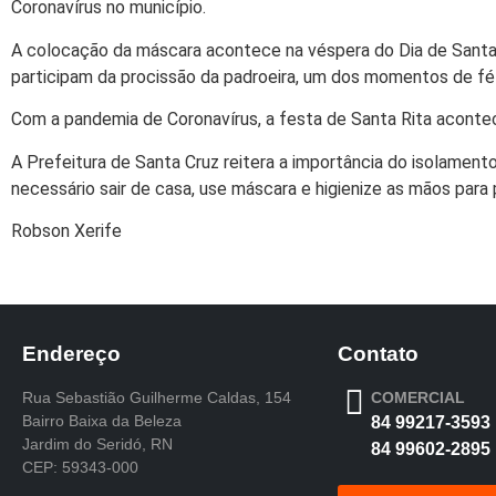
Coronavírus no município.
A colocação da máscara acontece na véspera do Dia de Santa R
participam da procissão da padroeira, um dos momentos de fé
Com a pandemia de Coronavírus, a festa de Santa Rita acontec
A Prefeitura de Santa Cruz reitera a importância do isolament
necessário sair de casa, use máscara e higienize as mãos para
Robson Xerife
Endereço
Contato
Rua Sebastião Guilherme Caldas, 154
COMERCIAL
Bairro Baixa da Beleza
84 99217-3593
Jardim do Seridó, RN
84 99602-2895
CEP: 59343-000