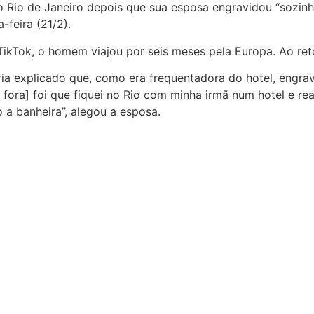
 Rio de Janeiro depois que sua esposa engravidou “sozin
-feira (21/2).
Tok, o homem viajou por seis meses pela Europa. Ao retor
ria explicado que, como era frequentadora do hotel, engravi
 fora] foi que fiquei no Rio com minha irmã num hotel e r
 a banheira”, alegou a esposa.