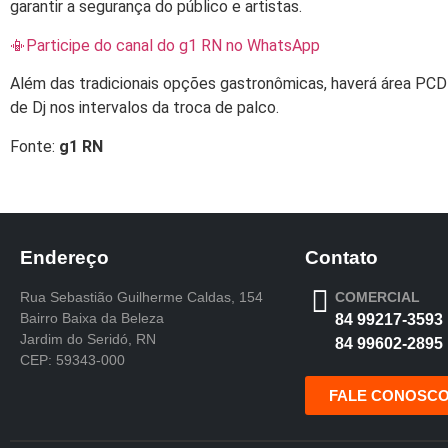
garantir a segurança do público e artistas.
📳Participe do canal do g1 RN no WhatsApp
Além das tradicionais opções gastronômicas, haverá área PCD 
de Dj nos intervalos da troca de palco.
Fonte:
g1 RN
Endereço
Contato
Rua Sebastião Guilherme Caldas, 154
COMERCIAL
Bairro Baixa da Beleza
84 99217-3593
Jardim do Seridó, RN
84 99602-2895
CEP: 59343-000
FALE CONOSC