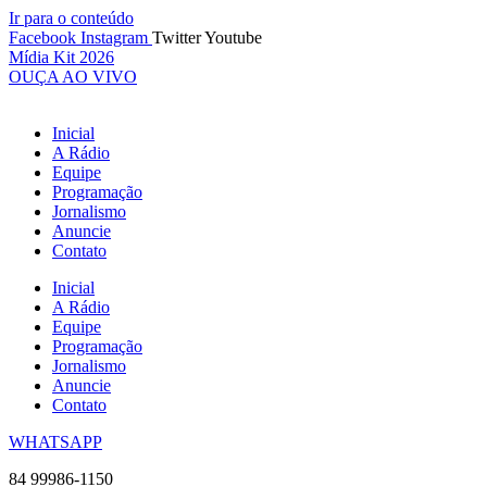
Ir para o conteúdo
Facebook
Instagram
Twitter
Youtube
Mídia Kit 2026
OUÇA AO VIVO
Inicial
A Rádio
Equipe
Programação
Jornalismo
Anuncie
Contato
Inicial
A Rádio
Equipe
Programação
Jornalismo
Anuncie
Contato
WHATSAPP
84 99986-1150