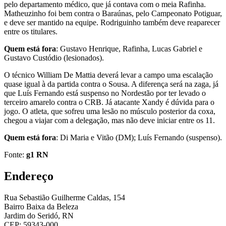
pelo departamento médico, que já contava com o meia Rafinha.
Matheuzinho foi bem contra o Baraúnas, pelo Campeonato Potiguar,
e deve ser mantido na equipe. Rodriguinho também deve reaparecer
entre os titulares.
Quem está fora
: Gustavo Henrique, Rafinha, Lucas Gabriel e
Gustavo Custódio (lesionados).
O técnico William De Mattia deverá levar a campo uma escalação
quase igual à da partida contra o Sousa. A diferença será na zaga, já
que Luís Fernando está suspenso no Nordestão por ter levado o
terceiro amarelo contra o CRB. Já atacante Xandy é dúvida para o
jogo. O atleta, que sofreu uma lesão no músculo posterior da coxa,
chegou a viajar com a delegação, mas não deve iniciar entre os 11.
Quem está fora
: Di Maria e Vitão (DM); Luís Fernando (suspenso).
Fonte:
g1 RN
Endereço
Rua Sebastião Guilherme Caldas, 154
Bairro Baixa da Beleza
Jardim do Seridó, RN
CEP: 59343-000