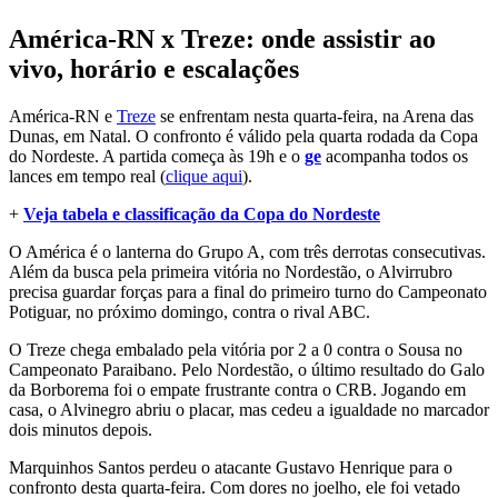
América-RN x Treze: onde assistir ao
vivo, horário e escalações
América-RN e
Treze
se enfrentam nesta quarta-feira, na Arena das
Dunas, em Natal. O confronto é válido pela quarta rodada da Copa
do Nordeste. A partida começa às 19h e o
ge
acompanha todos os
lances em tempo real (
clique aqui
).
+
Veja tabela e classificação da Copa do Nordeste
O América é o lanterna do Grupo A, com três derrotas consecutivas.
Além da busca pela primeira vitória no Nordestão, o Alvirrubro
precisa guardar forças para a final do primeiro turno do Campeonato
Potiguar, no próximo domingo, contra o rival ABC.
O Treze chega embalado pela vitória por 2 a 0 contra o Sousa no
Campeonato Paraibano. Pelo Nordestão, o último resultado do Galo
da Borborema foi o empate frustrante contra o CRB. Jogando em
casa, o Alvinegro abriu o placar, mas cedeu a igualdade no marcador
dois minutos depois.
Marquinhos Santos perdeu o atacante Gustavo Henrique para o
confronto desta quarta-feira. Com dores no joelho, ele foi vetado