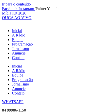
Ir para o conteúdo
Facebook
Instagram
Twitter
Youtube
Mídia Kit 2026
OUÇA AO VIVO
Inicial
A Rádio
Equipe
Programação
Jornalismo
Anuncie
Contato
Inicial
A Rádio
Equipe
Programação
Jornalismo
Anuncie
Contato
WHATSAPP
84 99986-1150