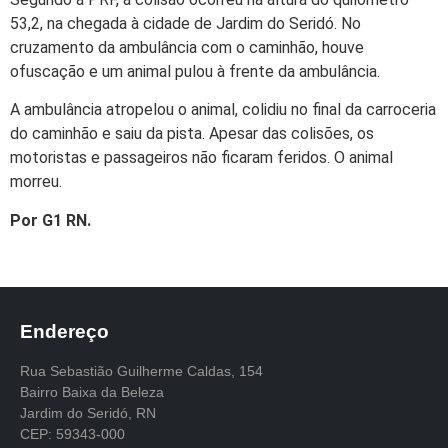
53,2, na chegada à cidade de Jardim do Seridó. No
cruzamento da ambulância com o caminhão, houve
ofuscação e um animal pulou à frente da ambulância.
A ambulância atropelou o animal, colidiu no final da carroceria
do caminhão e saiu da pista. Apesar das colisões, os
motoristas e passageiros não ficaram feridos. O animal
morreu.
Por G1 RN.
Endereço
Rua Sebastião Guilherme Caldas, 154
Bairro Baixa da Beleza
Jardim do Seridó, RN
CEP: 59343-000