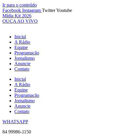
Ir para o conteúdo
Facebook
Instagram
Twitter
Youtube
Mídia Kit 2026
OUÇA AO VIVO
Inicial
A Rádio
Equipe
Programação
Jornalismo
Anuncie
Contato
Inicial
A Rádio
Equipe
Programação
Jornalismo
Anuncie
Contato
WHATSAPP
84 99986-1150