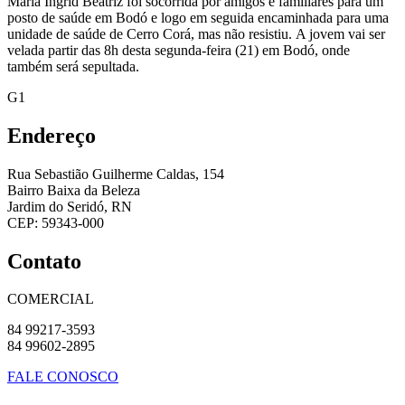
Maria Ingrid Beatriz foi socorrida por amigos e familiares para um
posto de saúde em Bodó e logo em seguida encaminhada para uma
unidade de saúde de Cerro Corá, mas não resistiu. A jovem vai ser
velada partir das 8h desta segunda-feira (21) em Bodó, onde
também será sepultada.
G1
Endereço
Rua Sebastião Guilherme Caldas, 154
Bairro Baixa da Beleza
Jardim do Seridó, RN
CEP: 59343-000
Contato
COMERCIAL
84 99217-3593
84 99602-2895
FALE CONOSCO