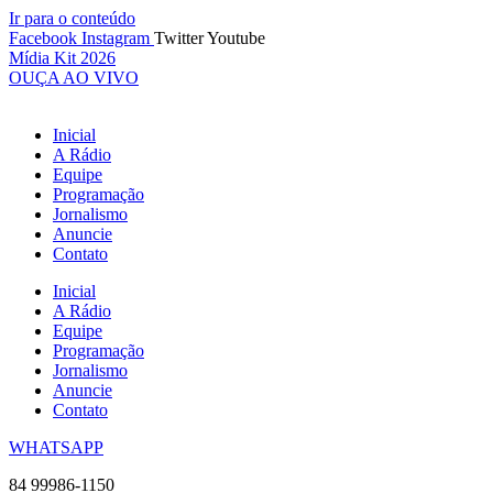
Ir para o conteúdo
Facebook
Instagram
Twitter
Youtube
Mídia Kit 2026
OUÇA AO VIVO
Inicial
A Rádio
Equipe
Programação
Jornalismo
Anuncie
Contato
Inicial
A Rádio
Equipe
Programação
Jornalismo
Anuncie
Contato
WHATSAPP
84 99986-1150