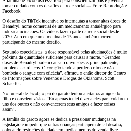
A família de Jacob usa essa foto para conscientizar pais e jovens a
tomar cuidado com os desafios da rede social — Foto: Reprodução/
Facebook
O desafio do TikTok incentiva os internautas a tomar altas doses de
Benadryl, nome comercial de um medicamento antialérgico para
induzir alucinações. Os vídeos fazem parte da rede social desde
2020. Ano em que uma menina de 15 anos também morreu
participando do mesmo desafio.
Segundo especialistas, a dose responsável pelas alucinações é muito
próxima da quantidade suficiente para causar a morte. “Grandes
doses de Benadryl podem causar convulsões e, principalmente,
problemas cardíacos. O coração tende a perder o ritmo e não
bombeia o sangue com eficácia”, afirmou o então diretor do Centro
de Informações sobre Venenos e Drogas de Oklahoma, Scott
Schaeffer.
No funeral de Jacob, o pai do garoto tentou alertar os amigos do
filho e conscientizá-los. “Eu apenas tentei dizer a eles para cuidarem
uns dos outros e não convencerem seus amigos a fazer coisas
assim”.
A família do garoto agora se dedica a pressionar mudanças na
legislação e impedir que outras crianças participem de tal desafio,
colocando restrições de idade em medicamentos de venda livre