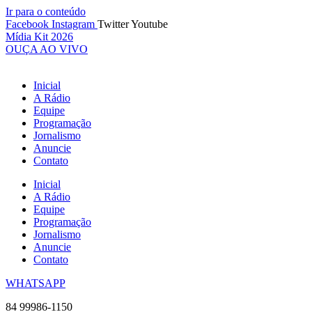
Ir para o conteúdo
Facebook
Instagram
Twitter
Youtube
Mídia Kit 2026
OUÇA AO VIVO
Inicial
A Rádio
Equipe
Programação
Jornalismo
Anuncie
Contato
Inicial
A Rádio
Equipe
Programação
Jornalismo
Anuncie
Contato
WHATSAPP
84 99986-1150