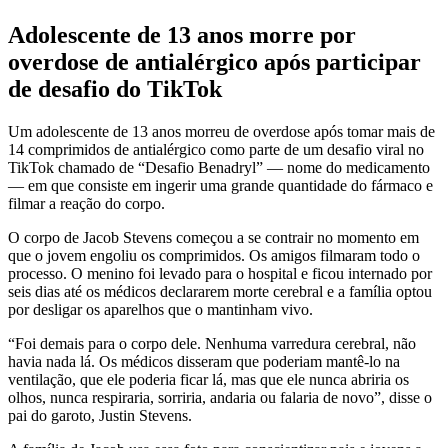
Adolescente de 13 anos morre por
overdose de antialérgico após participar
de desafio do TikTok
Um adolescente de 13 anos morreu de overdose após tomar mais de
14 comprimidos de antialérgico como parte de um desafio viral no
TikTok chamado de “Desafio Benadryl” — nome do medicamento
— em que consiste em ingerir uma grande quantidade do fármaco e
filmar a reação do corpo.
O corpo de Jacob Stevens começou a se contrair no momento em
que o jovem engoliu os comprimidos. Os amigos filmaram todo o
processo. O menino foi levado para o hospital e ficou internado por
seis dias até os médicos declararem morte cerebral e a família optou
por desligar os aparelhos que o mantinham vivo.
“Foi demais para o corpo dele. Nenhuma varredura cerebral, não
havia nada lá. Os médicos disseram que poderiam mantê-lo na
ventilação, que ele poderia ficar lá, mas que ele nunca abriria os
olhos, nunca respiraria, sorriria, andaria ou falaria de novo”, disse o
pai do garoto, Justin Stevens.