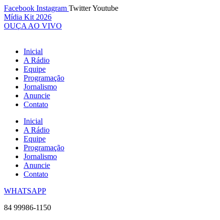
Ir
Facebook
Instagram
Twitter
Youtube
para
Mídia Kit 2026
o
OUÇA AO VIVO
conteúdo
Inicial
A Rádio
Equipe
Programação
Jornalismo
Anuncie
Contato
Inicial
A Rádio
Equipe
Programação
Jornalismo
Anuncie
Contato
WHATSAPP
84 99986-1150